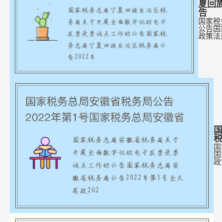
夏回
告
国家税
公告国
政策法
国
国
国
政