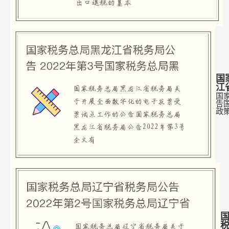
国
江
国
告国
政
国