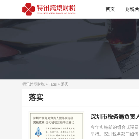
首页
财税
特讯跨境财税
>
Tags
> 落实
落实
深圳市税务局负责
今年实施新的组合式税费
举措。深圳税务部门如何不