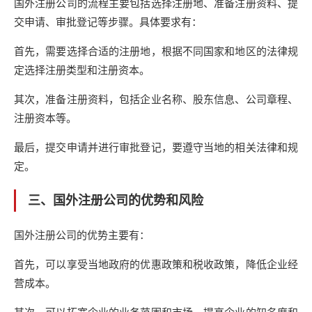
国外注册公司的流程主要包括选择注册地、准备注册资料、提
交申请、审批登记等步骤。具体要求有：
首先，需要选择合适的注册地，根据不同国家和地区的法律规
定选择注册类型和注册资本。
其次，准备注册资料，包括企业名称、股东信息、公司章程、
注册资本等。
最后，提交申请并进行审批登记，要遵守当地的相关法律和规
定。
三、国外注册公司的优势和风险
国外注册公司的优势主要有：
首先，可以享受当地政府的优惠政策和税收政策，降低企业经
营成本。