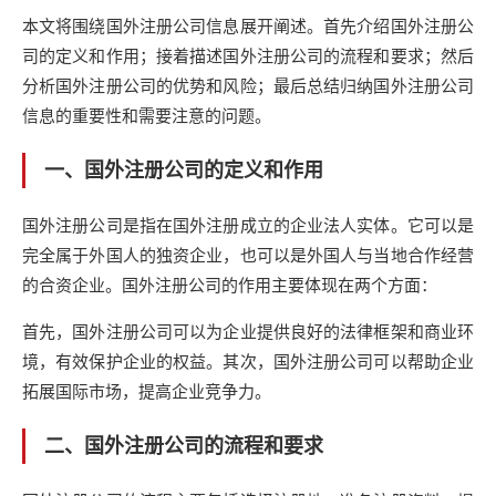
本文将围绕国外注册公司信息展开阐述。首先介绍国外注册公
司的定义和作用；接着描述国外注册公司的流程和要求；然后
分析国外注册公司的优势和风险；最后总结归纳国外注册公司
信息的重要性和需要注意的问题。
一、国外注册公司的定义和作用
国外注册公司是指在国外注册成立的企业法人实体。它可以是
完全属于外国人的独资企业，也可以是外国人与当地合作经营
的合资企业。国外注册公司的作用主要体现在两个方面：
首先，国外注册公司可以为企业提供良好的法律框架和商业环
境，有效保护企业的权益。其次，国外注册公司可以帮助企业
拓展国际市场，提高企业竞争力。
二、国外注册公司的流程和要求