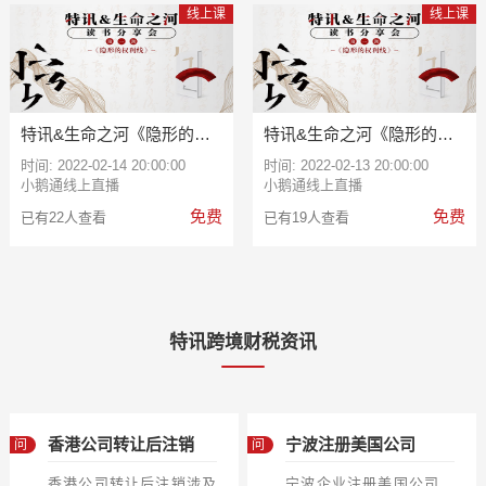
线上课
线上课
特讯&生命之河《隐形的权
特讯&生命之河《隐形的权
利线》第一期：CT检测自己
利线》第一期（八）
的企业隐形动力（九）
时间: 2022-02-14 20:00:00
时间: 2022-02-13 20:00:00
小鹅通线上直播
小鹅通线上直播
免费
免费
已有22人查看
已有19人查看
特讯跨境财税资讯
香港公司转让后注销
宁波注册美国公司
问
问
香港公司转让后注销涉及
宁波企业注册美国公司，