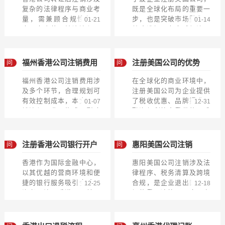
复杂的法律程序与商业考
既是全球化布局的重要一
量，需兼顾合规性与效
步，也是突破市场壁垒的
01-21
01-14
率，本文将从转让流程、
战略选择。在全球经济一
税务处理、法律风险及后
体化的背景下，越来越多
续管理等多维度展...
的宁波企业将目光...
福州香港公司注销费用
注册美国公司的优势
问
问
福州香港公司注销费用涉
在全球化的商业环境中，
及多个环节，合理规划可
注册美国公司为企业提供
有效控制成本，本文从注
了税收优惠、品牌提升、
01-07
12-31
销流程、费用构成、影响
融资便利等多重优势，成
因素及专业服务等方面展
为跨国发展的战略选择。
开分析。注销流...
税收政策优惠显...
注册香港公司银行开户
惠阳美国公司注销
问
问
香港作为国际金融中心，
惠阳美国公司注销涉及法
以其优越的营商环境和便
律程序、税务清算及跨境
捷的银行服务吸引全球投
合规，是企业退出国际市
12-25
12-18
资者，注册香港公司并开
场的重要决策，需全面考
设银行账户成为企业拓展
量风险与成本。惠阳美国
海外业务的重要...
公司注销的法律...