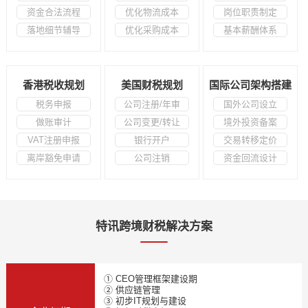
资金合法流程
优化物流成本
岗位职责制定
落地细节辅导
优化采购成本
基本薪酬体系
香港税收规划
美国财税规划
国际公司架构搭建
税务申报
公司注册/年审
国外公司设立
做账审计
公司变更/转让
境外投资备案
VAT注册申报
银行开户
交易转移定价
离岸豁免申请
公司注销
资金回流设计
特讯跨境财税解决方案
① CEO管理框架建设期
② 供应链管理
③ 初步IT规划与建设