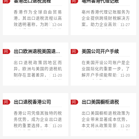
香港出口退税流程
亳州香港代理记账
问
问
香港作为全球自由贸易
亳州香港代理记账服务为
港，其出口退税流程以高
企业提供跨境财税解决方
效透明著称，为跨境贸易
案，助力企业高效合规经
12-04
11-27
企业提供了显著的税务优
营。随着全球化经济的深
势。香港出口退税政策概
入发展，越来越多的亳州
述香港实行简单税...
企业将业务拓展...
出口欧洲退税美国退税
美国公司开户手续
问
问
吗
出口退税政策因地区而
在美国开设公司账户是企
异，欧洲与美国的退税机
业国际化的重要一步，了
制存在显著差异，企业需
解开户手续能帮助企业高
11-20
11-20
根据目标市场灵活调整税
效完成金融布局。美国公
务策略。欧洲出口退税政
司开户的基本要求在美国
策解析欧洲的出口...
开设公司银行...
出口退税香港公司
出口美国橱柜退税
问
问
香港公司凭借其独特的税
出口美国橱柜退税政策为
务优势，成为企业出口退
企业带来显著成本优势，
税的重要选择，本文将从
本文将从政策背景、申请
11-20
11-20
政策背景、操作流程、风
流程、税务优化及市场影
险防范及实际案例等多角
响等多角度深入解析。出