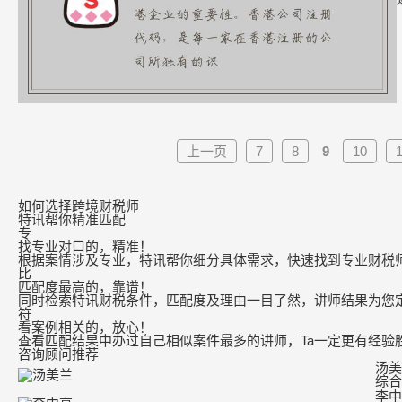
上一页
7
8
9
10
1
如何选择跨境财税师
特讯帮你精准匹配
专
找专业对口的，精准！
根据案情涉及专业，特讯帮你细分具体需求，快速找到专业财税
比
匹配度最高的，靠谱！
同时检索特讯财税条件，匹配度及理由一目了然，讲师结果为您
符
看案例相关的，放心！
查看匹配结果中办过自己相似案件最多的讲师，Ta一定更有经验
咨询顾问推荐
汤美
综合
李中